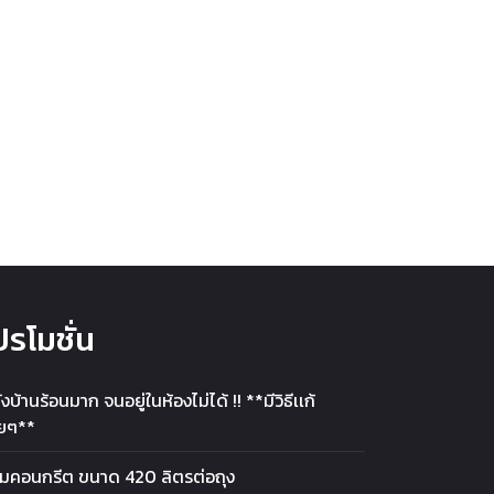
ปรโมชั่น
งบ้านร้อนมาก จนอยู่ในห้องไม่ได้ !! **มีวิธีเเก้
ายๆ**
มคอนกรีต ขนาด 420 ลิตรต่อถุง