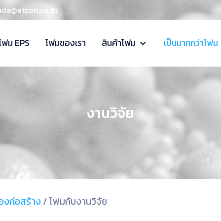
ada@atcon.co.th
โฟม EPS
โฟมของเรา
สินค้าโฟม
เป็นมากกว่าโฟม
งานวิจัย
่องก่อสร้าง
/
โฟมกับงานวิจัย