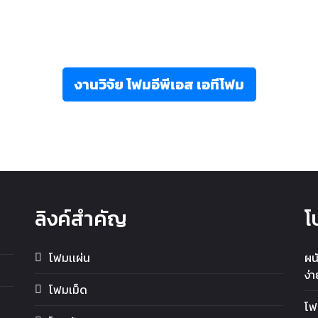
งานวิจัย โฟมอีพีเอส เอทีโฟม
ลิงค์สำคัญ
โ
โฟมเเผ่น
ผนั
ง่
โฟมเม็ด
โฟ