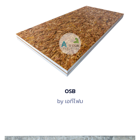
OSB
by เอทีโฟม