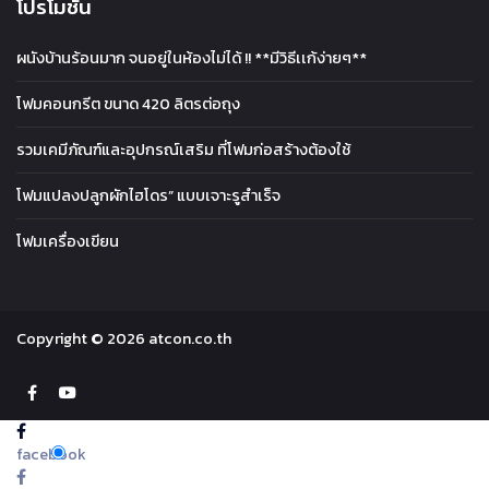
โปรโมชั่น
ผนังบ้านร้อนมาก จนอยู่ในห้องไม่ได้ !! **มีวิธีเเก้ง่ายๆ**
โฟมคอนกรีต ขนาด 420 ลิตรต่อถุง
รวมเคมีภัณฑ์และอุปกรณ์เสริม ที่โฟมก่อสร้างต้องใช้
โฟมแปลงปลูกผักไฮโดร” แบบเจาะรูสำเร็จ
โฟมเครื่องเขียน
Copyright © 2026 atcon.co.th
facebook