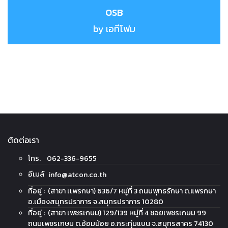
OSB
by เอทีโฟม
ติดต่อเรา
โทร. 062-336-9655
อีเมล์
info@atcon.co.th
ที่อยู่ : (สาขา เเพรกษา) 636/7 หมู่ที่ 3 ถนนพุทธรักษา ต.แพรกษา
อ.เมืองสมุทรปราการ จ.สมุทรปราการ 10280
ที่อยู่ : (สาขา เพชรเกษม) 129/139 หมู่ที่ 4 ซอยเพชรเกษม 99
ถนนเพชรเกษม ต.อ้อมน้อย อ.กระทุ่มแบน จ.สมุทรสาคร 74130