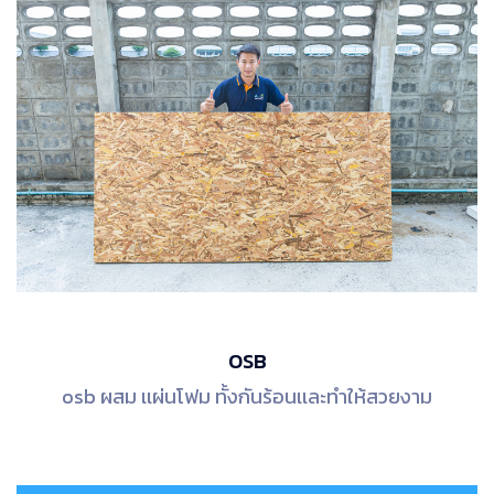
OSB
osb ผสม เเผ่นโฟม ทั้งกันร้อนเเละทำให้สวยงาม