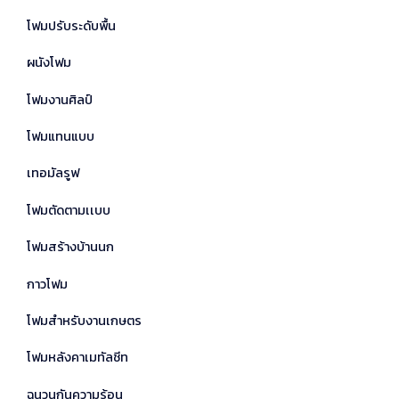
โฟมปรับระดับพื้น
ผนังโฟม
โฟมงานศิลป์
โฟมแทนแบบ
เทอมัลรูฟ
โฟมตัดตามเเบบ
โฟมสร้างบ้านนก
กาวโฟม
โฟมสำหรับงานเกษตร
โฟมหลังคาเมทัลชีท
ฉนวนกันความร้อน