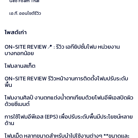
Geo Foam Thai
เอ.ที. ออนไซต์รีวิว
โพสต์เก่า
ON-SITE REVIEW📍 : รีวิว เอทียิปซั่มโฟม หน่วยงาน
บางกอกน้อย
โฟมลานสเก็ต
ON-SITE REVIEW รีวิวหน้างานการติดตั้งโฟมปรับระดับ
พื้น
โฟมงานศิลป์ งานตกแต่งน้ำตกเทียมด้วยโฟมอีพีเอสปิดผิว
ด้วยซีเมนต์
การใช้โฟมอีพีเอส (EPS) เพื่อปรับระดับพื้นมีประโยชน์หลาย
ด้าน
โฟมเม็ด หลากขนาดสำหรับนำไปใช้งานต่างๆ **ขนาดเเละ