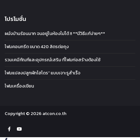
โปรโมชั่น
ผนังบ้านร้อนมาก จนอยู่ในห้องไม่ได้ !! **มีวิธีเเก้ง่ายๆ**
โฟมคอนกรีต ขนาด 420 ลิตรต่อถุง
รวมเคมีภัณฑ์และอุปกรณ์เสริม ที่โฟมก่อสร้างต้องใช้
โฟมแปลงปลูกผักไฮโดร” แบบเจาะรูสำเร็จ
โฟมเครื่องเขียน
Copyright © 2026 atcon.co.th