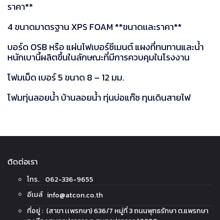
ราคา**
4 ขนาดมาตรฐาน XPS FOAM **ขนาดเเละราคา**
บอร์ด OSB หรือ แผ่นไฟเบอร์ซีเมนต์ แผงที่ทนทานและน้ำ
หนักเบานี้ผลิตขึ้นในลักษณะที่มีการควบคุมในโรงงาน
โฟมเม็ด เบอร์ 5 ขนาด 8 – 12 มม.
โฟมทุ่นลอยน้ำ บ้านลอยน้ำ ทุ่นบ่อแก๊ช ทุนเดินสายไฟ
ติดต่อเรา
โทร. 062-336-9655
อีเมล์
info@atcon.co.th
ที่อยู่ : (สาขา เเพรกษา) 636/7 หมู่ที่ 3 ถนนพุทธรักษา ต.แพรกษา