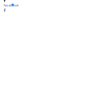
facebook