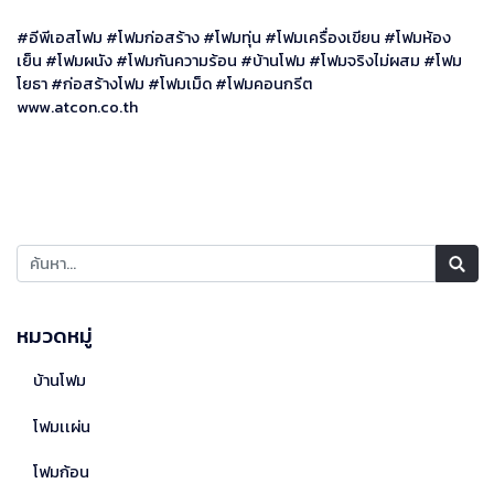
#อีพีเอสโฟม
#โฟมก่อสร้าง
#โฟมทุ่น
#โฟมเครื่องเขียน
#โฟมห้อง
เย็น
#โฟมผนัง
#โฟมกันความร้อน
#บ้านโฟม
#โฟมจริงไม่ผสม
#โฟม
โยธา
#ก่อสร้างโฟม
#โฟมเม็ด
#โฟมคอนกรีต
www.atcon.co.th
หมวดหมู่
บ้านโฟม
โฟมเเผ่น
โฟมก้อน