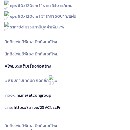
eps 60x120cm 1” ราคา 34บาท/แผ่น
eps 60x120cm 1.5” ราคา 50บาท/แผ่น
ราคายังไม่รวมภาษีมูลค่าเพิ่ม 7%
.
นึกถึงโฟมอีพีเอส นึกถึงเอทีโฟม
นึกถึงโฟมอีพีเอส นึกถึงเอทีโฟม
.
#โฟมเติมเต็มเรื่องก่อสร้าง
.
::: สอบถามเทคนิค กดคลิ๊ก
::::
.
Inbox:
m.me/atcongroup
.
Line:
https://lin.ee/25VCNscFn
นึกถึงโฟมอีพีเอส นึกถึงเอทีโฟม