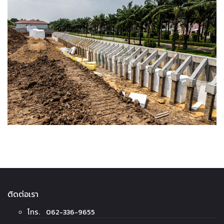
ติดต่อเรา
โทร. 062-336-9655