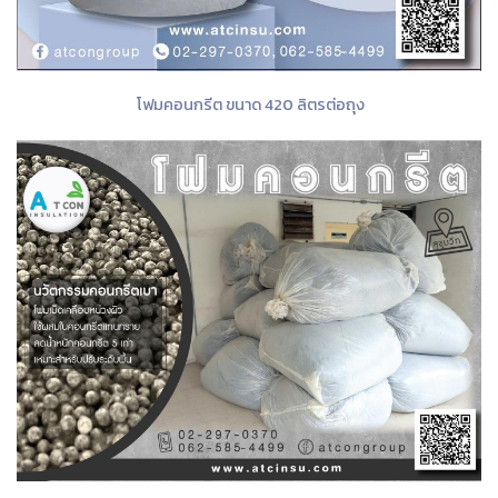
โฟมคอนกรีต ขนาด 420 ลิตรต่อถุง