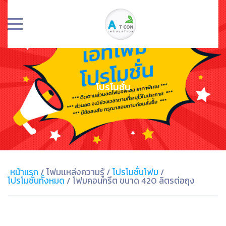
โปรโมชั่น
หน้าแรก
/
โฟมเเหล่งความรู้
/
โปรโมชั่นโฟม
/
โปรโมชั่นทั้งหมด
/
โฟมคอนกรีต ขนาด 420 ลิตรต่อถุง