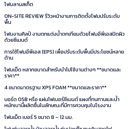
โฟมลานสเก็ต
ON-SITE REVIEW รีวิวหน้างานการติดตั้งโฟมปรับระดับ
พื้น
โฟมงานศิลป์ งานตกแต่งน้ำตกเทียมด้วยโฟมอีพีเอสปิดผิว
ด้วยซีเมนต์
การใช้โฟมอีพีเอส (EPS) เพื่อปรับระดับพื้นมีประโยชน์หลาย
ด้าน
โฟมเม็ด หลากขนาดสำหรับนำไปใช้งานต่างๆ **ขนาดเเละ
ราคา**
4 ขนาดมาตรฐาน XPS FOAM **ขนาดเเละราคา**
บอร์ด OSB หรือ แผ่นไฟเบอร์ซีเมนต์ แผงที่ทนทานและน้ำ
หนักเบานี้ผลิตขึ้นในลักษณะที่มีการควบคุมในโรงงาน
โฟมเม็ด เบอร์ 5 ขนาด 8 – 12 มม.
โฟมทุ่นลอยน้ำ บ้านลอยน้ำ ทุ่นบ่อแก๊ช ทุนเดินสายไฟ