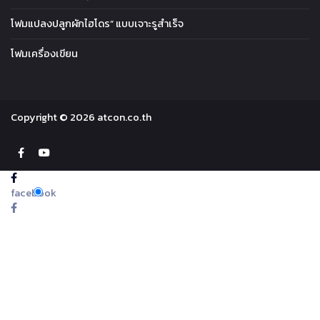
โฟมแปลงปลูกผักไฮโดร” แบบเจาะรูสำเร็จ
โฟมเครื่องเขียน
Copyright © 2026 atcon.co.th
facebook