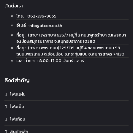
ติดต่อเรา
โทร. 062-336-9655
อีเมล์
info@atcon.co.th
ที่อยู่ : (สาขา เเพรกษา) 636/7 หมู่ที่ 3 ถนนพุทธรักษา ต.แพรกษา
อ.เมืองสมุทรปราการ จ.สมุทรปราการ 10280
ที่อยู่ : (สาขา เพชรเกษม) 129/139 หมู่ที่ 4 ซอยเพชรเกษม 99
ถนนเพชรเกษม ต.อ้อมน้อย อ.กระทุ่มแบน จ.สมุทรสาคร 74130
เวลาทำการ : 8.00-17.00 จันทร์-เสาร์
ลิงค์สำคัญ
โฟมเเผ่น
โฟมเม็ด
โฟมก้อน
สินค้าหลัก