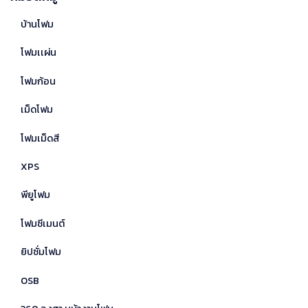
บ้านโฟม
โฟมเเผ่น
โฟมก้อน
เม็ดโฟม
โฟมเม็ดสี
XPS
พียูโฟม
โฟมซีเมนต์
ยิปซั่มโฟม
OSB