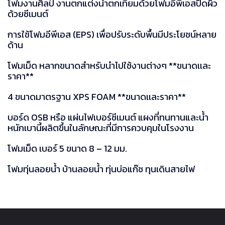
โฟมงานศิลป์ งานตกแต่งน้ำตกเทียมด้วยโฟมอีพีเอสปิดผิว
ด้วยซีเมนต์
การใช้โฟมอีพีเอส (EPS) เพื่อปรับระดับพื้นมีประโยชน์หลาย
ด้าน
โฟมเม็ด หลากขนาดสำหรับนำไปใช้งานต่างๆ **ขนาดเเละ
ราคา**
4 ขนาดมาตรฐาน XPS FOAM **ขนาดเเละราคา**
บอร์ด OSB หรือ แผ่นไฟเบอร์ซีเมนต์ แผงที่ทนทานและน้ำ
หนักเบานี้ผลิตขึ้นในลักษณะที่มีการควบคุมในโรงงาน
โฟมเม็ด เบอร์ 5 ขนาด 8 – 12 มม.
โฟมทุ่นลอยน้ำ บ้านลอยน้ำ ทุ่นบ่อแก๊ช ทุนเดินสายไฟ