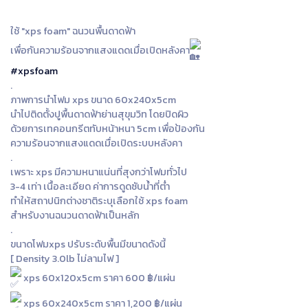
ใช้ "xps foam" ฉนวนพื้นดาดฟ้า
เพื่อกันความร้อนจากแสงแดดเมื่อเปิดหลังคา
#xpsfoam
.
ภาพการนำโฟม xps ขนาด 60x240x5cm
นำไปติดตั้งปูพื้นดาดฟ้าย่านสุขุมวิท โดยปิดผิว
ด้วยการเทคอนกรีตทับหน้าหนา 5cm เพื่อป้องกัน
ความร้อนจากแสงแดดเมื่อเปิดระบบหลังคา
.
เพราะ xps มีความหนาแน่นที่สุงกว่าโฟมทั่วไป
3-4 เท่า เนื้อละเอียด ค่าการดูดซับน้ำที่ต่ำ
ทำให้สถาปนิกต่างชาติระบุเลือกใช้ xps foam
สำหรับงานฉนวนดาดฟ้าเป็นหลัก
.
ขนาดโฟมxps ปรับระดับพื้นมีขนาดดังนี้
[ Density 3.0lb ไม่ลามไฟ ]
xps 60x120x5cm ราคา 600 ฿/แผ่น
xps 60x240x5cm ราคา 1,200 ฿/แผ่น