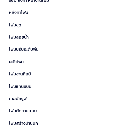
360 องศา หน้างานโฟม
หลังคาโฟม
โฟมขุด
โฟมลอยน้ำ
โฟมปรับระดับพื้น
ผนังโฟม
โฟมงานศิลป์
โฟมแทนแบบ
เทอมัลรูฟ
โฟมตัดตามเเบบ
โฟมสร้างบ้านนก