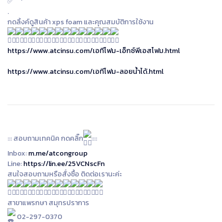
.
กดลิ้งค์ดูสินค้า xps foam และคุณสมบัติการใช้งาน
https://www.atcinsu.com/เอทีโฟม-เอ็กซ์พีเอสโฟม.html
https://www.atcinsu.com/เอทีโฟม-ลอยน้ำได้.html
::: สอบถามเทคนิค กดคลิ๊ก
::::
Inbox:
m.me/atcongroup
Line:
https://lin.ee/25VCNscFn
สนใจสอบถามหรือสั่งซื้อ ติดต่อเรานะค่ะ
สาขาแพรกษา สมุทรปราการ
02-297-0370