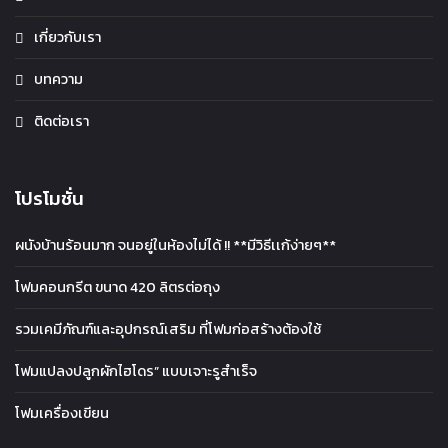
เกี่ยวกับเรา
บทความ
ติดต่อเรา
โปรโมชั่น
ผนังบ้านร้อนมาก จนอยู่ในห้องไม่ได้ !! **มีวิธีเเก้ง่ายๆ**
โฟมคอนกรีต ขนาด 420 ลิตรต่อถุง
รวมเคมีภัณฑ์และอุปกรณ์เสริม ที่โฟมก่อสร้างต้องใช้
โฟมแปลงปลูกผักไฮโดร” แบบเจาะรูสำเร็จ
โฟมเครื่องเขียน