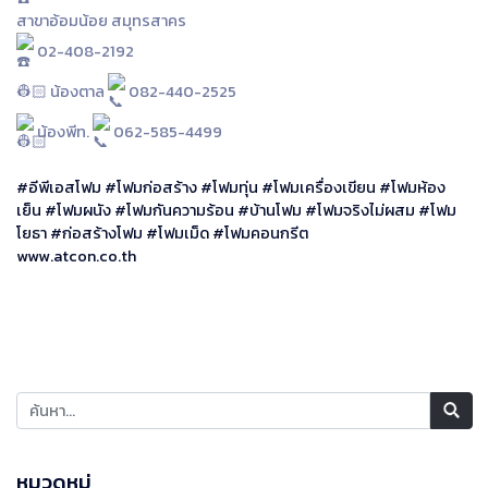
สาขาอ้อมน้อย สมุทรสาคร
02-408-2192
👷🏻‍
น้องตาล
082-440-2525
น้องพีท.
062-585-4499
#อีพีเอสโฟม
#โฟมก่อสร้าง
#โฟมทุ่น
#โฟมเครื่องเขียน
#โฟมห้อง
เย็น
#โฟมผนัง
#โฟมกันความร้อน
#บ้านโฟม
#โฟมจริงไม่ผสม
#โฟม
โยธา
#ก่อสร้างโฟม
#โฟมเม็ด
#โฟมคอนกรีต
www.atcon.co.th
หมวดหมู่