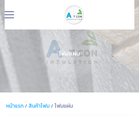
โฟมเเผ่น
หน้าแรก
/
สินค้าโฟม
/
โฟมแผ่น