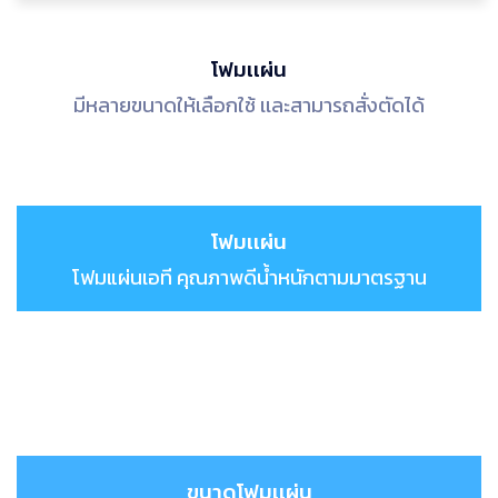
โฟมเเผ่น
มีหลายขนาดให้เลือกใช้ เเละสามารถสั่งตัดได้
โฟมเเผ่น
โฟมแผ่นเอที คุณภาพดีน้ำหนักตามมาตรฐาน
ขนาดโฟมเเผ่น