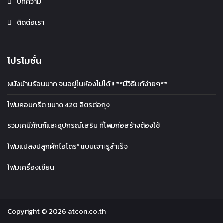
บทความ
ติดต่อเรา
โปรโมชั่น
ผนังบ้านร้อนมาก จนอยู่ในห้องไม่ได้ !! **มีวิธีเเก้ง่ายๆ**
โฟมคอนกรีต ขนาด 420 ลิตรต่อถุง
รวมเคมีภัณฑ์และอุปกรณ์เสริม ที่โฟมก่อสร้างต้องใช้
โฟมแปลงปลูกผักไฮโดร” แบบเจาะรูสำเร็จ
โฟมเครื่องเขียน
Copyright © 2026 atcon.co.th