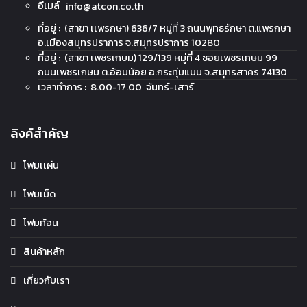
อีเมล์
info@atcon.co.th
ที่อยู่ : (สาขา เเพรกษา) 636/7 หมู่ที่ 3 ถนนพุทธรักษา ต.แพรกษา
อ.เมืองสมุทรปราการ จ.สมุทรปราการ 10280
ที่อยู่ : (สาขา เพชรเกษม) 129/139 หมู่ที่ 4 ซอยเพชรเกษม 99
ถนนเพชรเกษม ต.อ้อมน้อย อ.กระทุ่มแบน จ.สมุทรสาคร 74130
เวลาทำการ : 8.00-17.00 จันทร์-เสาร์
ลิงค์สำคัญ
โฟมเเผ่น
โฟมเม็ด
โฟมก้อน
สินค้าหลัก
เกี่ยวกับเรา