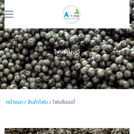
โฟมซีเมนต์
หน้าแรก
/
สินค้าโฟม
/
โฟมซีเมนต์